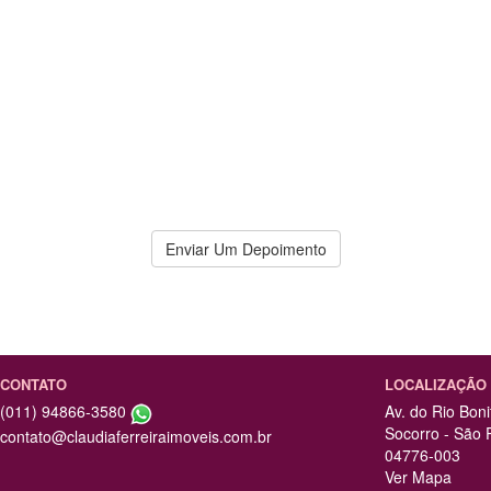
Depoimentos
tima, ela é super rápida, flexível e transpare
nda suficiente para fechar o negócio, a Cláudi
 sugerindo possíveis soluções que fique bom 
Enviar Um Depoimento
CONTATO
LOCALIZAÇÃO