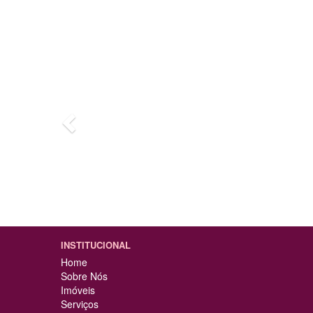
Previous
A minha experiência foi ó
um cliente por não ter re
mostra as oportunidades,
fechar o negócio.
INSTITUCIONAL