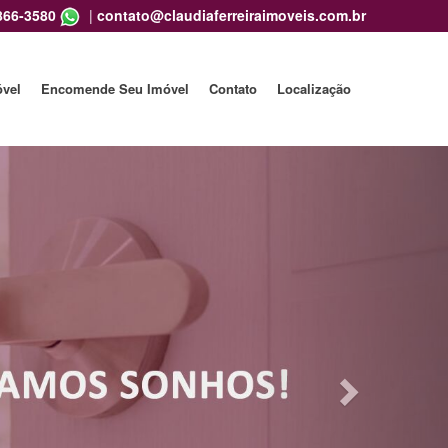
866-3580
|
contato@claudiaferreiraimoveis.com.br
óvel
Encomende Seu Imóvel
Contato
Localização
Next