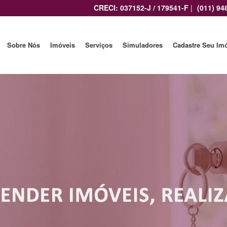
CRECI: 037152-J / 179541-F
|
(011) 94
Sobre Nós
Imóveis
Serviços
Simuladores
Cadastre Seu Im