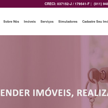
CRECI: 037152-J / 179541-F
|
(011) 94
Sobre Nós
Imóveis
Serviços
Simuladores
Cadastre Seu Im