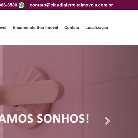
866-3580
|
contato@claudiaferreiraimoveis.com.br
óvel
Encomende Seu Imóvel
Contato
Localização
Next