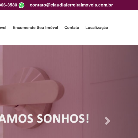
866-3580
|
contato@claudiaferreiraimoveis.com.br
óvel
Encomende Seu Imóvel
Contato
Localização
Next