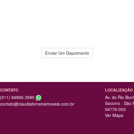
lexível e transparente, ela não desfaz de
Ótima
o negócio, a Cláudia entende o contexto e
Ofere
ções que fique bom para todas as partes
Super
Maira Peixe
Enviar Um Depoimento
CONTATO
LOCALIZAÇÃO
(011) 94866-3580
Av. do Rio Boni
Socorro - São 
contato@claudiaferreiraimoveis.com.br
04776-003
Ver Mapa