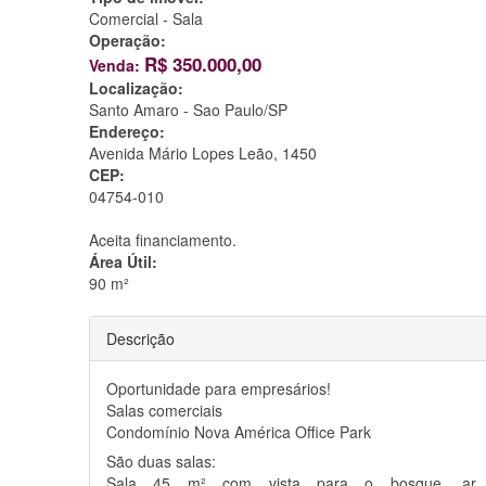
Comercial - Sala
Operação:
R$
350.000,00
Venda:
Localização:
Santo Amaro -
Sao Paulo/SP
Endereço:
Avenida Mário Lopes Leão, 1450
CEP:
04754-010
Aceita financiamento.
Área Útil:
90 m²
Descrição
Oportunidade para empresários!
Salas comerciais
Condomínio Nova América Office Park
São duas salas:
Sala 45 m² com vista para o bosque, ar