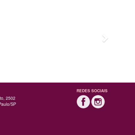
 profissional, atenciosa, excelente atendi
ce suporte, esclareceu todas minhas dúvi
 indico.
REDES SOCIAIS
to, 2502
Paulo/SP