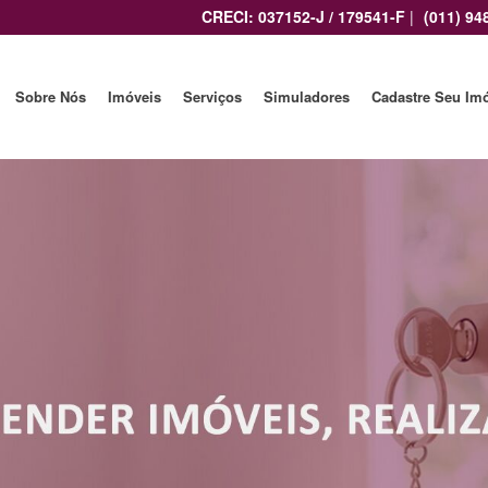
CRECI: 037152-J / 179541-F
|
(011) 94
Sobre Nós
Imóveis
Serviços
Simuladores
Cadastre Seu Im