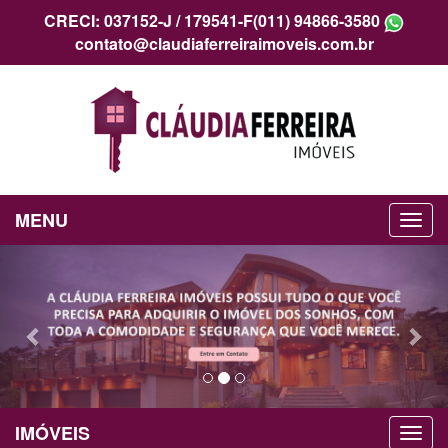
CRECI: 037152-J / 179541-F
(011) 94866-3580
contato@claudiaferreiraimoveis.com.br
MENU
Previous
Nex
IMÓVEIS