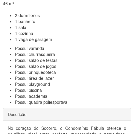
46 m²
2
dormitórios
1
banheiro
1
sala
1
cozinha
1
vaga de garagem
Possui
varanda
Possui
churrasqueira
Possui
salão de festas
Possui
salão de jogos
Possui
brinquedoteca
Possui
área de lazer
Possui
playground
Possui
piscina
Possui
academia
Possui
quadra poliesportiva
Descrição
No coração do Socorro, o Condomínio Fábula oferece o