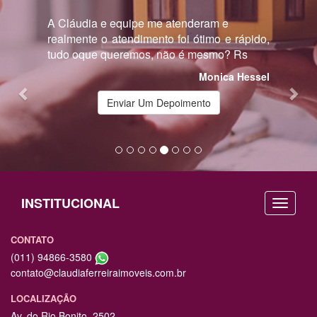
Previous
Nex
A Cláudia e equipe me atenderam e
realmente o atendimento foi ótimo e rápido,
tudo oque queremos, não é mesmo? Rs
Monica Hessel
Enviar Um Depoimento
INSTITUCIONAL
CONTATO
(011) 94866-3580
contato@claudiaferreiraimoveis.com.br
LOCALIZAÇÃO
Av. do Rio Bonito, 2502