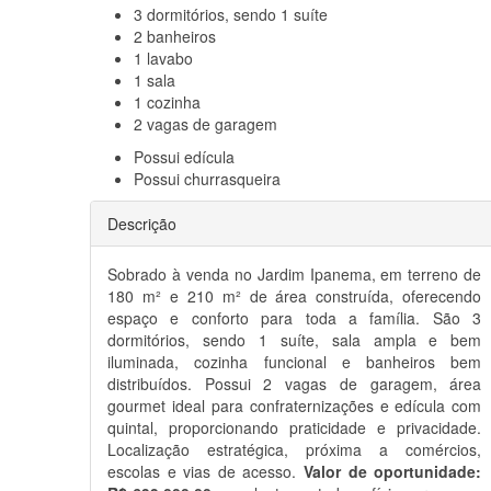
3
dormitórios, sendo 1 suíte
2
banheiros
1
lavabo
1
sala
1
cozinha
2
vagas de garagem
Possui
edícula
Possui
churrasqueira
Descrição
Sobrado à venda no Jardim Ipanema, em terreno de
180 m² e 210 m² de área construída, oferecendo
espaço e conforto para toda a família. São 3
dormitórios, sendo 1 suíte, sala ampla e bem
iluminada, cozinha funcional e banheiros bem
distribuídos. Possui 2 vagas de garagem, área
gourmet ideal para confraternizações e edícula com
quintal, proporcionando praticidade e privacidade.
Localização estratégica, próxima a comércios,
escolas e vias de acesso.
Valor de oportunidade: