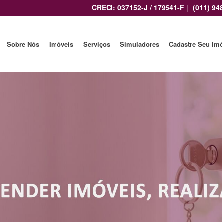
CRECI: 037152-J / 179541-F
|
(011) 94
Sobre Nós
Imóveis
Serviços
Simuladores
Cadastre Seu Im