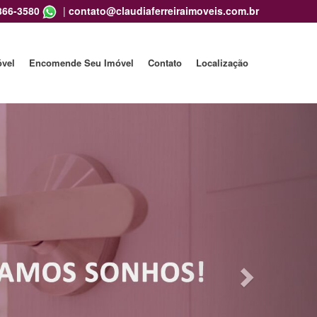
866-3580
|
contato@claudiaferreiraimoveis.com.br
óvel
Encomende Seu Imóvel
Contato
Localização
Next