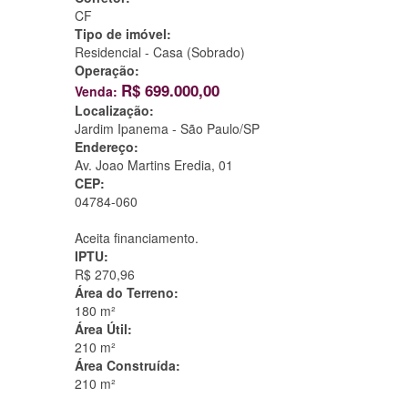
CF
Tipo de imóvel:
Residencial - Casa (Sobrado)
Operação:
R$
699.000,00
Venda:
Localização:
Jardim Ipanema -
São Paulo/SP
Endereço:
Av. Joao Martins Eredia, 01
CEP:
04784-060
Aceita financiamento.
IPTU:
R$ 270,96
Área do Terreno:
180 m²
Área Útil:
210 m²
Área Construída:
210 m²