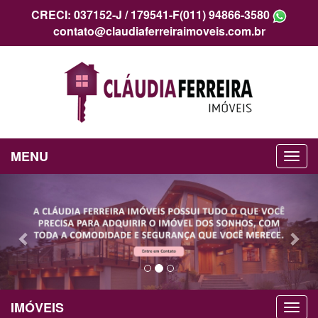
CRECI: 037152-J / 179541-F
(011) 94866-3580
contato@claudiaferreiraimoveis.com.br
MENU
Previous
Nex
IMÓVEIS