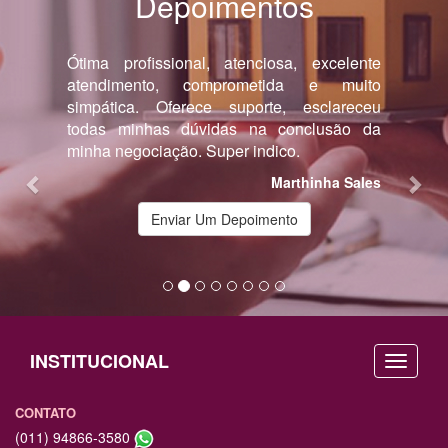
Depoimentos
Previous
Nex
Ótima profissional, atenciosa, excelente
atendimento, comprometida e muito
simpática. Oferece suporte, esclareceu
todas minhas dúvidas na conclusão da
minha negociação. Super indico.
Marthinha Sales
Enviar Um Depoimento
INSTITUCIONAL
CONTATO
(011) 94866-3580