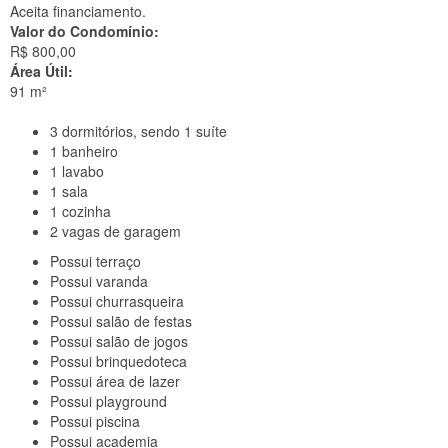
Aceita financiamento.
Valor do Condomínio:
R$ 800,00
Área Útil:
91 m²
3
dormitórios, sendo 1 suíte
1
banheiro
1
lavabo
1
sala
1
cozinha
2
vagas de garagem
Possui
terraço
Possui
varanda
Possui
churrasqueira
Possui
salão de festas
Possui
salão de jogos
Possui
brinquedoteca
Possui
área de lazer
Possui
playground
Possui
piscina
Possui
academia