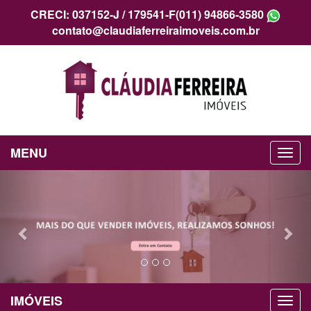
CRECI: 037152-J / 179541-F
(011) 94866-3580
contato@claudiaferreiraimoveis.com.br
MENU
Previous
Nex
IMÓVEIS