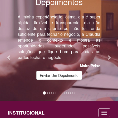
Depoimentos
Previous
Nex
xperiência foi ótima, ela é super
Ótima profissional, atenci
lexível e transparente, ela não
atendimento, comprome
 um cliente por não ter renda
simpática. Oferece suport
 para fechar o negócio, a Cláudia
todas minhas dúvidas na
 o contexto e mostra as
minha negociação. Super ind
dades, sugerindo possíveis
 que fique bom para todas as
har o negócio.
Maira Peixe
Enviar Um Depoimento
INSTITUCIONAL